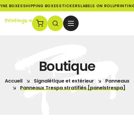
NE BOXES
SHIPPING BOXES
STICKERS
LABELS ON ROLL
PRINTING
Printings-n
Boutique
Accueil
Signalétique et extérieur
Panneaux
Panneaux Trespa stratifiés [panelstrespa]