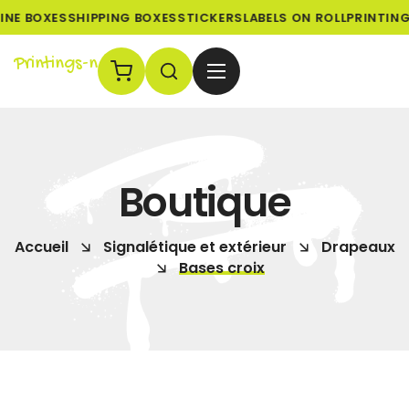
NE BOXES
SHIPPING BOXES
STICKERS
LABELS ON ROLL
PRINTINGS
Printings-n
Boutique
Accueil
Signalétique et extérieur
Drapeaux
Bases croix